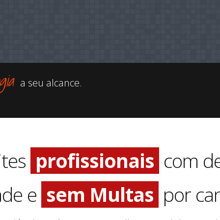
ogia
a seu alcance.
ites
profissionais
com de
ade e
sem Multas
por can