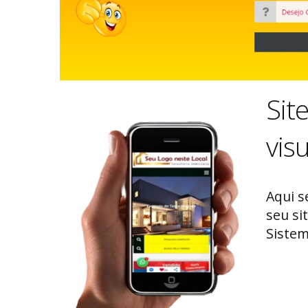
Sit
vis
Aqui s
seu si
Sistem