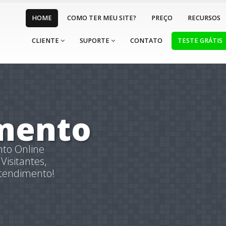
HOME
COMO TER MEU SITE?
PREÇO
RECURSOS
CLIENTE
SUPORTE
CONTATO
TESTE GRÁTIS
mento
to Online
isitantes,
atendimento!