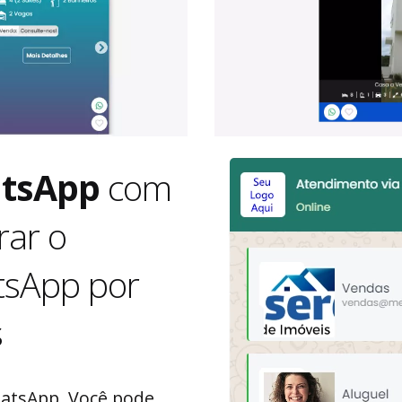
tsApp
com
rar o
tsApp por
s
hatsApp. Você pode